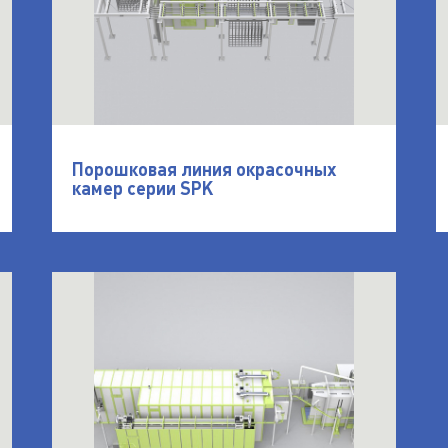
Порошковая линия окрасочных
камер серии SPK
ева, порошковой окраски и полимеризации для шин
открыть Порошковая линия окраски SPK для 