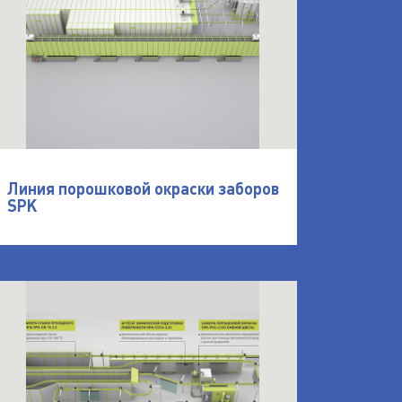
Линия порошковой окраски заборов
SPK
 серии SPK
ткрыть Линия SPK для порошкового окрашивания п