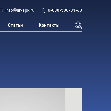
info
ur-spk.ru
8-800-500-31-68
@
Статьи
Контакты
хозтехники
вки поверхности, порошковой окраски и сушки огне