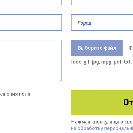
Выберите файл
Ф
(doc, gif, jpg, mpg, pdf, txt,
олнения поля
От
Нажмая кнопку, я даю св
на обработку персональ