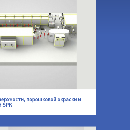
верхности, порошковой окраски и
й SPK
отовки поверхности и порошковой покраски SPK
ткрыть Линия порошковой окраски SPK-21.7.4