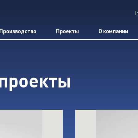
Производство
Проекты
О компании
проекты
K с ручной конвейерной системой для деталей сель
открыть Линия подгото