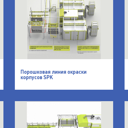
Порошковая линия окраски
корпусов SPK
ки порошком климатического оборудования SPK
открыть Окрасочная порошковая линия для д
о