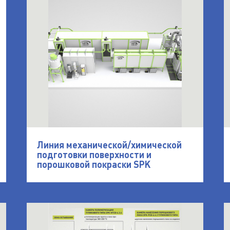
Линия механической/химической
подготовки поверхности и
порошковой покраски SPK
для дверей SPK
открыть Порошковая линия окраски корпусов 
о