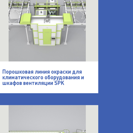
Порошковая линия окраски для
климатического оборудования и
шкафов вентиляции SPK
верей и шкафов SPK
ткрыть Линия порошковой окраски заборов SPK