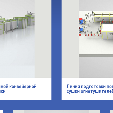
чной конвейерной
Линия подготовки по
ики
сушки огнетушителе
ия SPK
открыть Линия механической/химической подг
о