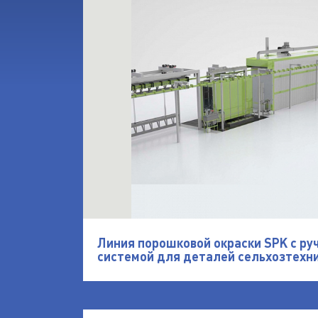
Линия порошковой окраски SPK с ру
системой для деталей сельхозтехн
открыть Порошковая покрасочная лин