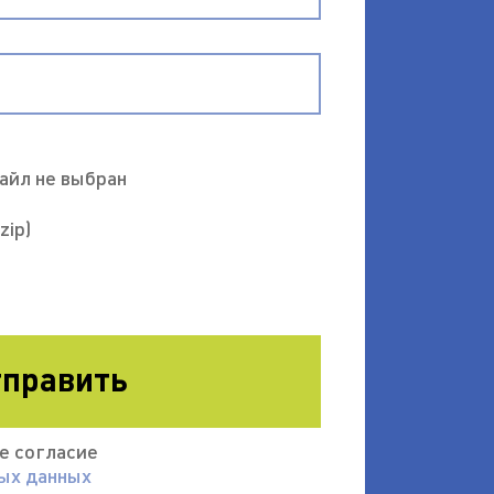
айл не выбран
 zip)
править
ое согласие
ных данных