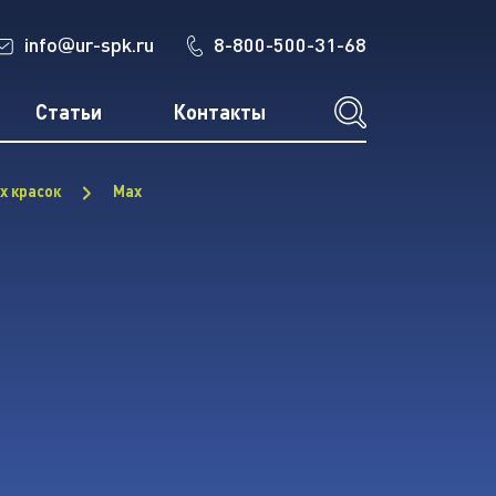
info
ur-spk.ru
8-800-500-31-68
@
Статьи
Контакты
х красок
Max