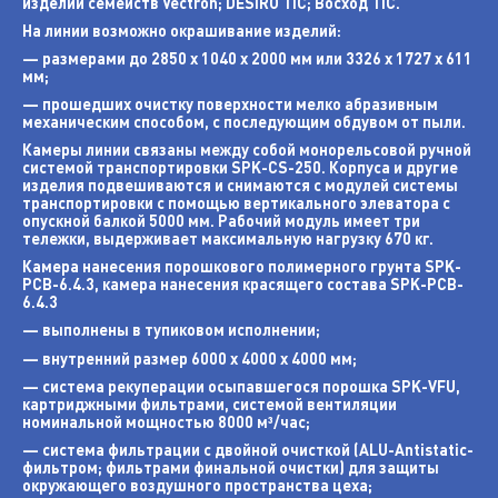
изделий семейств Vectron; DESIRO TIC; Восход TIC.
На линии возможно окрашивание изделий:
— размерами до 2850 х 1040 х 2000 мм или 3326 х 1727 х 611
мм;
— прошедших очистку поверхности мелко абразивным
механическим способом, с последующим обдувом от пыли.
Камеры линии связаны между собой монорельсовой ручной
системой транспортировки SPK-CS-250. Корпуса и другие
изделия подвешиваются и снимаются с модулей системы
транспортировки с помощью вертикального элеватора с
опускной балкой 5000 мм. Рабочий модуль имеет три
тележки, выдерживает максимальную нагрузку 670 кг.
Камера нанесения порошкового полимерного грунта SPK-
PCB-6.4.3, камера нанесения красящего состава SPK-PCB-
6.4.3
— выполнены в тупиковом исполнении;
— внутренний размер 6000 х 4000 х 4000 мм;
— система рекуперации осыпавшегося порошка SPK-VFU,
картриджными фильтрами, системой вентиляции
номинальной мощностью 8000 м³/час;
— система фильтрации с двойной очисткой (ALU-Antistatic-
фильтром; фильтрами финальной очистки) для защиты
окружающего воздушного пространства цеха;