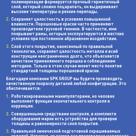
полимеризации формируется прочный герметичный
слой, который сложно поцарапать, он выдерживает
высокие температуры и резкие перепады.
Сохраняет целостность в условиях повышенной
влажности. Порошковые краски часто применяют
производители грузовой техники. В частности, ими
покрывают рамы, которые эксплуатируются в жестких
условиях при постоянном абразивном воздействии.
Слой этого покрытия, нанесенный по правильной
технологии, сохраняет целостность металла и всей
конструкции неограниченно долго, что объясняется
качеством применяемого порошка и соблюдением
методики. Только в этом случае имеет место понятие
стандартной толщины порошковой краски.
Благодаря компании SPK GROUP вы будете производить
качественную покраску деталей любой конфигурации. Это
обеспечивается:
Роботизированными манипуляторами, но человек
выполняет функции окончательного контроля и
коррекции.
Совершенными средствами контроля, в комплекте
оборудования марки есть устройства для проверки
толщины и равномерности слоя покрытия.
Правильной химической подготовкой окрашиваемых
изделий. Неважно, из какого оно произведено материала.