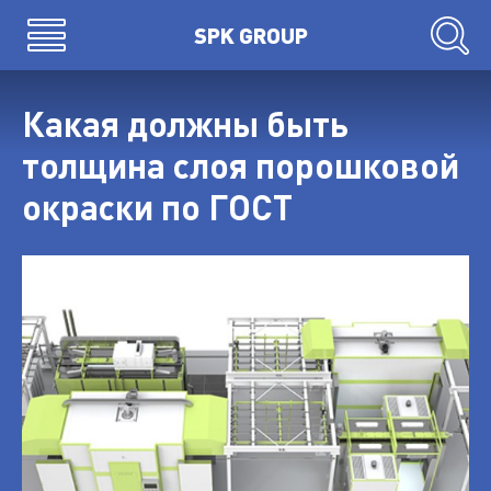
открыть меню
SPK GROUP
Производство
Какая должны быть
О компании
толщина слоя порошковой
Контакты
Статьи
окраски по ГОСТ
Линии порошковой окраски
Кабины порошковой окраски
Печи
Агрегат химической подготовки
Конвейеры
Оборудование нанесения краски
Дробеструйное оборудование
Вспомогательное оборудование